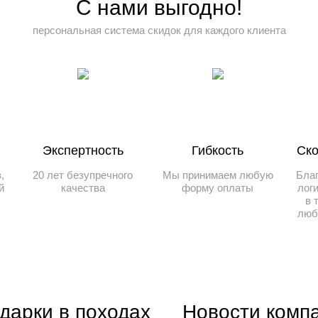
С нами выгодно!
персональная система скидок для каждого клиента
Экспертность
Гибкость
Ско
,
20 лет безупречного
Мы принимаем любую
Бла
й
качества
форму оплаты
лог
в 
люб
дарки в походах
Новости комп