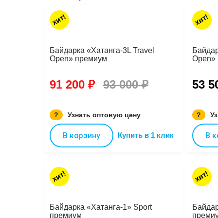
хит!
хит!
Байдарка «Хатанга-3L Travel
Байдар
Open» премиум
Open»
91 200 ₽
93 000 ₽
53 5
?
Узнать оптовую цену
?
Уз
В корзину
Купить в 1 клик
В к
хит!
хит!
Байдарка «Хатанга-1» Sport
Байдар
премиум
преми