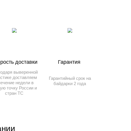
рость доставки
Гарантия
годаря выверенной
истике доставляем
Гарантийный срок на
течение недели в
байдарки 2 года
ую точку России и
стран ТС
ании